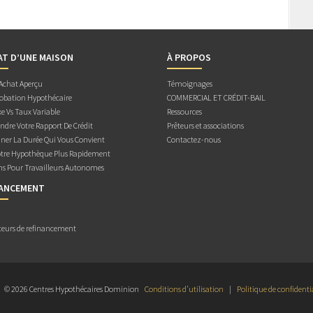
AT D’UNE MAISON
À PROPOS
 Achat Aperçu
Témoignages
obation Hypothécaire
COMMERCIAL ET CRÉDIT-BAIL
e Vs Taux Variable
Ressources
dre Votre Rapport De Crédit
Prêteurs et associations
ner La Durée Qui Vous Convient
Contactez-nous
otre Hypothèque Plus Rapidement
ns Pour Travailleurs Autonomes
NANCEMENT
teurs de refinancement
© 2026 Centres Hypothécaires Dominion
Conditions d’utilisation
|
Politique de confidenti