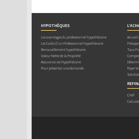
HYPOTHÈQUES
L’ACH
Les avantages du professionnel hypothécaire
Accueil
Les Coûts D’un Professionnel Hypothécaire
Préappr
Renouvellement hypothécaire
Taux Fix
Valeur Nette de la Propriété
Compren
Assurance vie Hypothécaire
Détermi
Pour présenter une demande
Payer V
Solutio
REFI
CHIP
Calcula