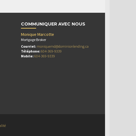
COMMUNIQUER AVEC NOUS
Monique Marcotte
Mortgage Broker
Courriel:
moniquemd@dominionlending.ca
Téléphone:
604-369-9339
Mobile:
604-369-9339
alité