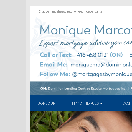
Chaque franchise est autonome et indépendante
BONJOUR
HYPOTHÈQUES
L’AC