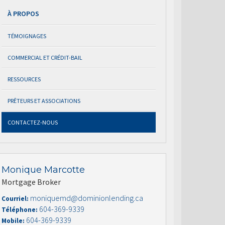
À PROPOS
TÉMOIGNAGES
COMMERCIAL ET CRÉDIT-BAIL
RESSOURCES
PRÊTEURS ET ASSOCIATIONS
CONTACTEZ-NOUS
Monique Marcotte
Mortgage Broker
moniquemd@dominionlending.ca
Courriel:
604-369-9339
Téléphone:
604-369-9339
Mobile: