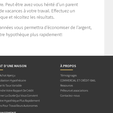
e. Peut-être avez-vous hérité d’un parent
e vacances à votre travail. Effectuez un
que et récoltez les résultats.
es années vous permettra d’économiser de l’argent,
votre hypothèque plus rapidement!
AT D’UNE MAISON
À PROPOS
 Achat Aperçu
Témoignages
obation Hypothécaire
COMMERCIAL ET CRÉDIT-BAIL
e Vs Taux Variable
Ressources
dre Votre Rapport De Crédit
Prêteurs et associations
ner La Durée Qui Vous Convient
Contactez-nous
otre Hypothèque Plus Rapidement
ns Pour Travailleurs Autonomes