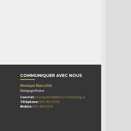
COMMUNIQUER AVEC NOUS
Monique Marcotte
Mortgage Broker
Courriel:
moniquemd@dominionlending.ca
Téléphone:
604-369-9339
Mobile:
604-369-9339