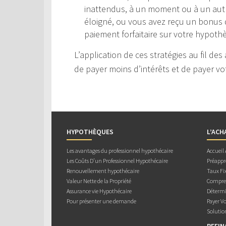
inattendus, à un moment ou à un autr
éloigné, ou vous avez reçu un bonus d
paiement forfaitaire sur votre hypothè
L’application de ces stratégies au fil d
de payer moins d’intérêts et de payer 
HYPOTHÈQUES
L’ACH
Les avantages du professionnel hypothécaire
Accueil
Les Coûts D’un Professionnel Hypothécaire
Préappr
Renouvellement hypothécaire
Taux Fix
Valeur Nette de la Propriété
Compren
Assurance vie Hypothécaire
Détermi
Pour présenter une demande
Payer V
Solutio